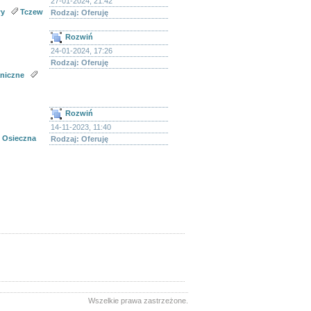
27-01-2024, 21:42
wy
Tczew
Rodzaj: Oferuję
Rozwiń
24-01-2024, 17:26
Rodzaj: Oferuję
niczne
Rozwiń
14-11-2023, 11:40
Osieczna
Rodzaj: Oferuję
ytkowników
Wszelkie prawa zastrzeżone.