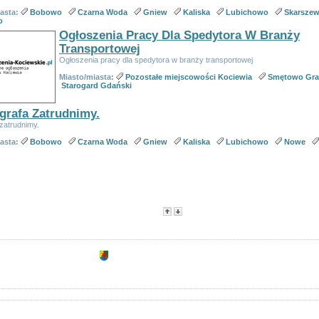
iasta:
Bobowo
Czarna Woda
Gniew
Kaliska
Lubichowo
Skarsze
o
Ogłoszenia Pracy Dla Spedytora W Branży
Transportowej
Ogłoszenia pracy dla spedytora w branży transportowej
Miasto/miasta:
Pozostałe miejscowości Kociewia
Smętowo Gra
Starogard Gdański
grafa Zatrudnimy.
zatrudnimy.
iasta:
Bobowo
Czarna Woda
Gniew
Kaliska
Lubichowo
Nowe
sorowane
 kategorii:
179
Strony:
1
2
3
4
5
6
7
8
9
>
:
Tytuł
- Data utworzenia -
Popularność
-
Cena
Opcje dostępne dla zarejestrowanych uż