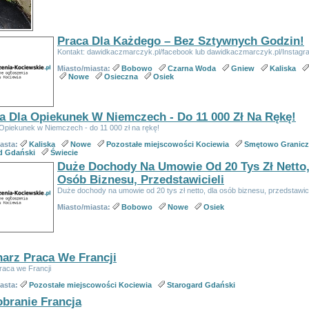
Praca Dla Każdego – Bez Sztywnych Godzin!
Kontakt: dawidkaczmarczyk.pl/facebook lub dawidkaczmarczyk.pl/Instagr
Miasto/miasta:
Bobowo
Czarna Woda
Gniew
Kaliska
Nowe
Osieczna
Osiek
a Dla Opiekunek W Niemczech - Do 11 000 Zł Na Rękę!
 Opiekunek w Niemczech - do 11 000 zł na rękę!
iasta:
Kaliska
Nowe
Pozostałe miejscowości Kociewia
Smętowo Granic
d Gdański
Świecie
Duże Dochody Na Umowie Od 20 Tys Zł Netto,
Osób Biznesu, Przedstawicieli
Duże dochody na umowie od 20 tys zł netto, dla osób biznesu, przedstawici
Miasto/miasta:
Bobowo
Nowe
Osiek
arz Praca We Francji
raca we Francji
iasta:
Pozostałe miejscowości Kociewia
Starogard Gdański
branie Francja