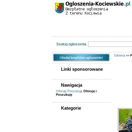
Kategorie
Lokalizacj
Nieruchomości
Praca
Samoch
Szukaj ogłoszenia
Główna
>>
P
Linki sponsorowane
Linki spon
Nawigacja
Ogłoszeń w
Oferuję
Poszukuję
Oferuję i
Poszukuję
Sortuj wg
Kategorie
WSZYSTKIE KATEGORIE
Nieruchomości