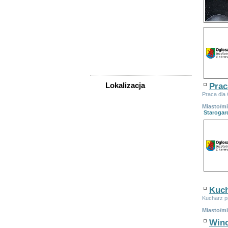
Praca
Samochody
Społeczność
Sprzedam, kupię
Turystyka, noclegi
Usługi
Zwierzęta
Lokalizacja
Prac
Praca dla
WSZYSTKIE LOKALIZACJE
Miasto/m
Starogar
Starogard Gdański
Tczew
Bobowo
Czarna Woda
Gniew
Kaliska
Lubichowo
Nowe
Kuch
Osieczna
Kucharz p
Osiek
Miasto/m
Pelplin
Wino
Skarszewy