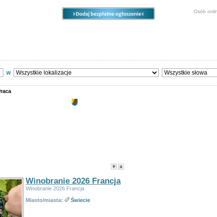
Osób onli
e
Ogłoszenia
Opcje
Panel
ody
Społeczność
Sprzedam, kupię
Turystyka, noclegi
w
raca
Praca - Wszystkie lokalizacje - Oferuję i
sorowane
Ogłoszenia regionalne dotyczące pracy Kociewie. Oferty pracy Kociewie, praca Kociewie, 
 kategorii:
179
Strony:
1
2
3
4
5
6
7
8
9
>
:
Tytuł
- Data utworzenia -
Popularność
-
Cena
Winobranie 2026 Francja
Winobranie 2026 Francja
Miasto/miasta:
Świecie