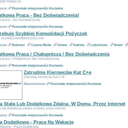
NIE FRANCJA
iasta:
Pozostałe miejscowości Kociewia
tkowa Praca - Bez Doświadczenia!
 praca - bez doświadczenia!
iasta:
Pozostałe miejscowości Kociewia
zebuję Szybkiej Konsolidacji Pożyczek
 szybkiej konsolidacji pożyczek
iasta:
Bobowo
Czarna Woda
Gniew
Kaliska
Lubichowo
Nowe
tkowa Praca / Chałupnicza / Bez Doświadczenia
 praca / Chałupnicza / Bez doświadczenia
iasta:
Pozostałe miejscowości Kociewia
Zatrudnię Kierowców Kat C+e
Zatrudnię kierowców kat C+E
Miasto/miasta:
Pozostałe miejscowości Kociewia
a Stała Lub Dodatkowa Zdalna, W Domu, Przez Internet
a lub dodatkowa zdalna, w domu, przez internet
iasta:
Pozostałe miejscowości Kociewia
a Dodatkowa - Praca Na Wakacje
Wakacje - Praca Dodatkowa