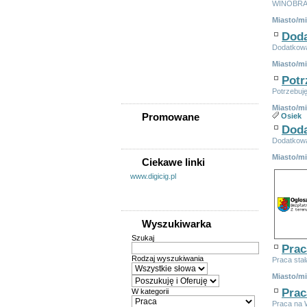
WINOBRA
Skórcz
Miasto/m
Smętowo Graniczne
Doda
Świecie
Dodatkowa
Zblewo
Pozostałe miejscowości
Miasto/m
Kociewia
Potr
Poza Kociewiem
Potrzebuję
Miasto/m
Promowane
Osiek
Doda
Dodatkowa
Miasto/m
Ciekawe linki
www.digicig.pl
Wyszukiwarka
Szukaj
Prac
Rodzaj wyszukiwania
Praca stał
Miasto/m
Prac
W kategorii
Praca na 