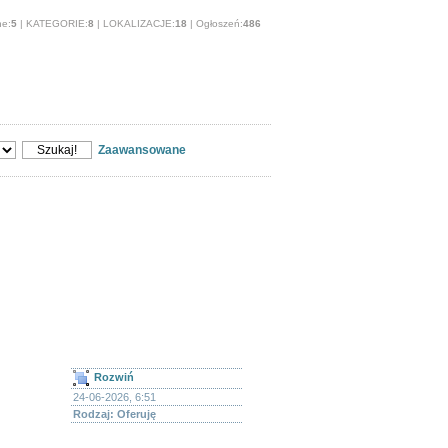
ne:
5
| KATEGORIE:
8
| LOKALIZACJE:
18
| Ogłoszeń:
486
O stronie
Usługi
Zwierzęta
Zaawansowane
 Poszukuję
szukam pracy Kociewie, dam pracę Kociewie.
Rozwiń
24-06-2026, 6:51
Rodzaj: Oferuję