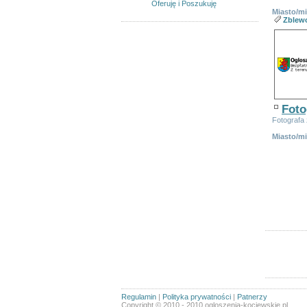
Oferuję i Poszukuję
Miasto/m
Zblew
Foto
Fotografa 
Miasto/m
Linki spon
Ogłoszeń w
Sortuj wg
Regulamin
|
Polityka prywatności
|
Patnerzy
Copyright © 2010 - 2010 ogloszenia-kociewskie.pl