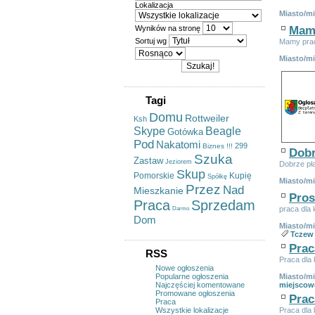
Lokalizacja
Miasto/m
Wyników na stronę
Mamy
Sortuj wg
Mamy prac
Miasto/m
Tagi
Domu
Rottweiler
Ksh
Skype
Beagle
Gotówka
Pod
Nakatomi
299
Biznes
!!!
Dobr
Szuka
Zastaw
Jeziorem
Dobrze pł
Skup
Pomorskie
Kupię
Spółkę
Miasto/m
Przez
Nad
Mieszkanie
Pros
Praca
Sprzedam
praca dla
Darmo
Dom
Miasto/m
Tczew
Prac
RSS
Praca dla
Nowe ogłoszenia
Popularne ogłoszenia
Miasto/m
Najczęściej komentowane
miejscow
Promowane ogłoszenia
Prac
Praca
Wszystkie lokalizacje
Praca dla