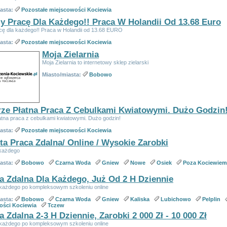
iasta:
Pozostałe miejscowości Kociewia
 Pracę Dla Każdego!! Praca W Holandii Od 13.68 Euro
ę dla każdego!! Praca w Holandii od 13.68 EURO
iasta:
Pozostałe miejscowości Kociewia
Moja Zielarnia
Moja Zielarnia to internetowy sklep zielarski
Miasto/miasta:
Bobowo
ze Płatna Praca Z Cebulkami Kwiatowymi. Dużo Godzin
atna praca z cebulkami kwiatowymi. Dużo godzin!
iasta:
Pozostałe miejscowości Kociewia
ta Praca Zdalna/ Online / Wysokie Zarobki
 każdego
iasta:
Bobowo
Czarna Woda
Gniew
Nowe
Osiek
Poza Kociewiem
a Zdalna Dla Każdego, Już Od 2 H Dziennie
 każdego po kompleksowym szkoleniu online
iasta:
Bobowo
Czarna Woda
Gniew
Kaliska
Lubichowo
Pelplin
ości Kociewia
Tczew
a Zdalna 2-3 H Dziennie, Zarobki 2 000 Zł - 10 000 Zł
 każdego po kompleksowym szkoleniu online