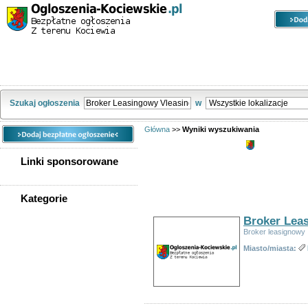
Kategorie
Lokalizacje
Ogłoszenia
Ogłoszenia Kociewie - noclegi, praca, nieruchomości, motoryzacja i inne
Szukaj ogłoszenia
w
Główna
>>
Wyniki wyszukiwania
Wyniki wys
Linki sponsorowane
Znalezionych ogłoszeń:
1
Kategorie
Sortuj wg:
Tytuł
-
Data utworzenia
-
Popularno
WSZYSTKIE KATEGORIE
Broker
Lea
Broker
leasignowy
Nieruchomości
Miasto/miasta:
Praca
Samochody
Społeczność
Sprzedam, kupię