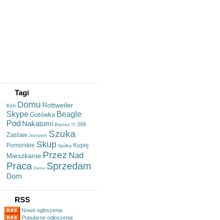
Budownictwo Z Kamienia
łupanego,kamień Polny ,
Kamieniarstwo , Brukarstwo
,grille
Przyczepa Kempingowa
Burstner 6 Metrów+ Wiata
Szukam Dziewczyny,pani
Wróżka Starogard Gdański,
Wróżba Losowa
Wróżka Zaprasza
Tagi
Domu
Rottweiler
Ksh
Skype
Beagle
Gotówka
Pod
Nakatomi
299
Biznes
!!!
Szuka
Zastaw
Jeziorem
Skup
Pomorskie
Kupię
Spółkę
Przez
Nad
Mieszkanie
Praca
Sprzedam
Darmo
Dom
RSS
Nowe ogłoszenia
Popularne ogłoszenia