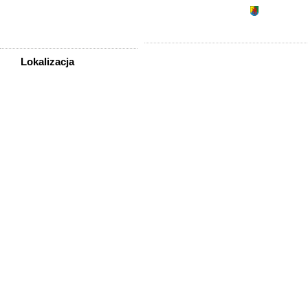
Turystyka, noclegi
Wyniki wy
Usługi
Zwierzęta
Lokalizacja
WSZYSTKIE LOKALIZACJE
Starogard Gdański
Tczew
Bobowo
Czarna Woda
Gniew
Kaliska
Lubichowo
Nowe
Osieczna
Osiek
Pelplin
Skarszewy
Skórcz
Smętowo Graniczne
Świecie
Zblewo